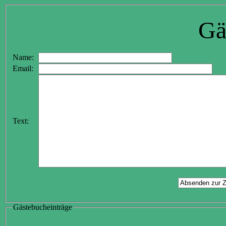
Gä
Name:
Email:
Text:
Gästebucheinträge